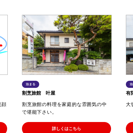
泊まる
泊
割烹旅館 叶屋
有
笑顔
割烹旅館の料理を家庭的な雰囲気の中
大
で堪能下さい。
詳しくはこちら