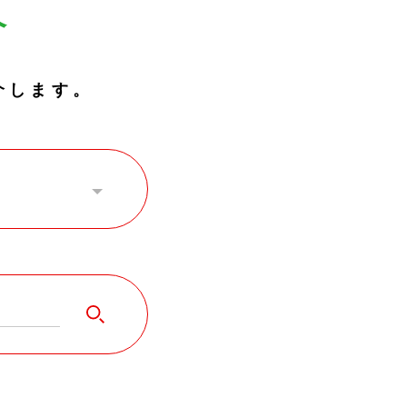
介
介します。