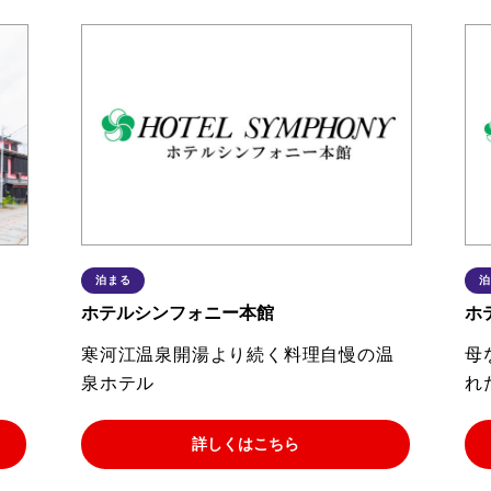
泊まる
泊
ホテルシンフォニー本館
ホ
、
寒河江温泉開湯より続く料理自慢の温
母
泉ホテル
れ
詳しくはこちら