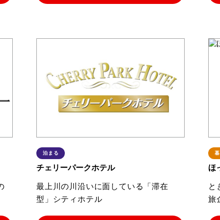
泊まる
暮
チェリーパークホテル
ほ
の
最上川の川沿いに面している「滞在
と
型」シティホテル
旅